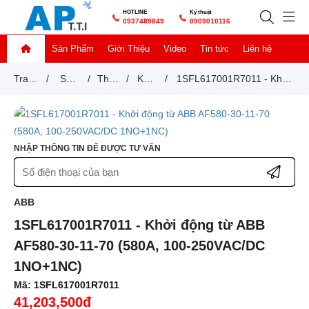
HOTLINE
Kỹ thuật
0937489849
0909010116
Sản Phẩm
Giới Thiệu
Video
Tin tức
Liên hệ
Trang
/
Sản
/
Thiết
/
Khởi
/
1SFL617001R7011 - Khởi
chủ
phẩm
bị
động
động từ ABB AF580-30-
đóng
từ
11-70 (580A, 100-
NHẬP THÔNG TIN ĐỂ ĐƯỢC TƯ VẤN
cắt
250VAC/DC 1NO+1NC)
ABB
1SFL617001R7011 - Khởi động từ ABB
AF580-30-11-70 (580A, 100-250VAC/DC
1NO+1NC)
Mã:
1SFL617001R7011
41,203,500đ