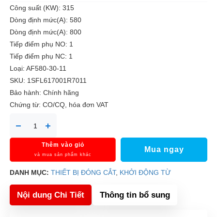
Công suất (KW): 315
Dòng định mức(A): 580
Dòng định mức(A): 800
Tiếp điểm phụ NO: 1
Tiếp điểm phụ NC: 1
Loại: AF580-30-11
SKU: 1SFL617001R7011
Bảo hành: Chính hãng
Chứng từ: CO/CQ, hóa đơn VAT
Thêm vào giỏ
Mua ngay
và mua sản phẩm khác
DANH MỤC:
THIẾT BỊ ĐÓNG CẮT
,
KHỞI ĐỘNG TỪ
Nội dung Chi Tiết
Thông tin bổ sung