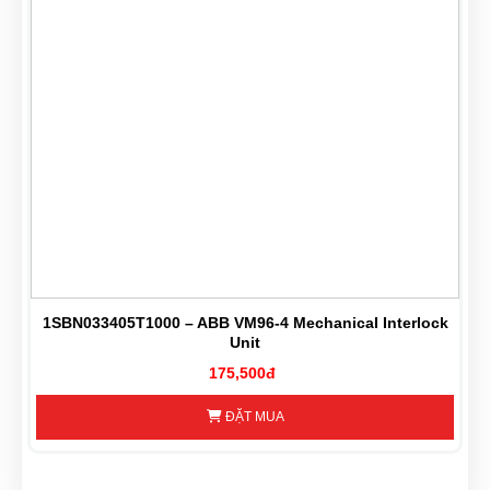
A
1SBN033405T1000 – ABB VM96-4 Mechanical Interlock
Unit
175,500đ
ĐẶT MUA