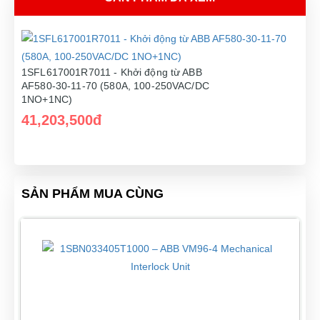
1SFL617001R7011 - Khởi động từ ABB
AF580-30-11-70 (580A, 100-250VAC/DC
1NO+1NC)
41,203,500đ
SẢN PHẨM MUA CÙNG