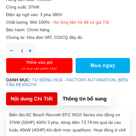
Công suất: 37kW
Điện áp ngõ vào: 3 pha 380V
Chất lượng: Mới 100% -
Vui lòng liên hệ để có giá Tốt
Bảo hành: Chính hãng
Chứng từ: Hóa đơn VAT, CO/CQ đầy đủ
Thêm vào giỏ
Mua ngay
và mua sản phẩm khác
DANH MỤC:
TỰ ĐỘNG HOÁ - FACTORY AUTOMATION
,
BIẾN
TẦN REXROTH
Nội dung Chi Tiết
Thông tin bổ sung
Biến tần AC Bosch Rexroth EFC 5610 Series cho động cơ
37kW (50HP) 400V 3 pha, dòng điện 73,7A khi quá tải cao
hoặc 45kW (40HP) khi định mức quạt/bơm. Hoạt động ở chế