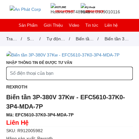
HOTLINE
Kỹ thuật
0937489849
0909010116
Sản Phẩm
Giới Thiệu
Video
Tin tức
Liên hệ
Trang
/
Sản
/
Tự động
/
Biến tần
/
Biến tần 3P-
chủ
phẩm
hoá -
REXROTH
380V 37Kw -
Factory
EFC5610-
NHẬP THÔNG TIN ĐỂ ĐƯỢC TƯ VẤN
automation
37K0-3P4-
MDA-7P
REXROTH
Biến tần 3P-380V 37Kw - EFC5610-37K0-
3P4-MDA-7P
Mã:
EFC5610-37K0-3P4-MDA-7P
Liên Hệ
SKU: R912005982
Hãng sản xuất: Rexroth