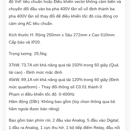
độ VxF tiêu chuẩn hoặc Điều khiển vectơ không cảm biến và
chuyển đổi đầu vào ba pha 400V tần số cố định thành ba
pha 400V tần số thay đổi để điều khiển tốc độ của động cơ
cảm ứng AC tiêu chuẩn.
Kích thước H: Rộng 250mm x Sâu 272mm x Cao 510mm.
Cấp bảo vệ IP20.
Trọng lượng: 29,5kg.
37kW, 73,7A với khả năng quá tải 150% trong 60 giây (Quá
tải cao) - Định mức mặc định
45kW, 89,1A với khả năng quá tải 120% trong 60 giây (Định
mức quạt/bơm) - Thay đổi thông số C0.01 thành 0
Phạm vi điều khiển tốc độ: 0-400Hz
Hãm động (DBr): Không bao gồm (tùy chọn thông qua bộ
hãm ngoài được bán riêng)
Bao gồm bàn phím rời, 2 đầu vào Analog, 5 đầu vào Digital,
1 đầu ra Analog, 1 cực thu hở, 1 bộ tiếp điểm Relay, đầu nối