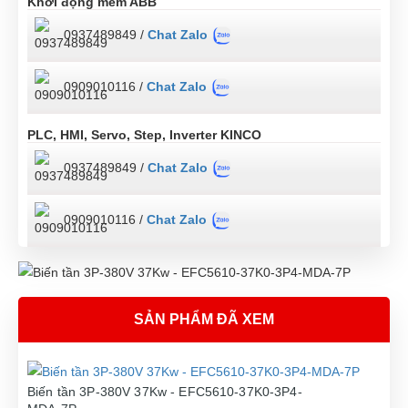
Khởi động mềm ABB
Tổn thất nhiệt ở công suất tối đa: 1405W.
0937489849 /
Chat Zalo
Lắp đặt thông qua 4 lỗ đường kính 7mm ở phía sau, tâm
200mm x 492mm.
0909010116 /
Chat Zalo
PLC, HMI, Servo, Step, Inverter KINCO
0937489849 /
Chat Zalo
0909010116 /
Chat Zalo
SẢN PHẨM ĐÃ XEM
Biến tần 3P-380V 37Kw - EFC5610-37K0-3P4-