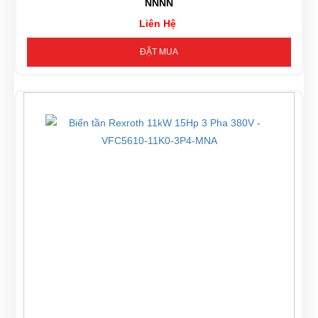
NNNN
Liên Hệ
ĐẶT MUA