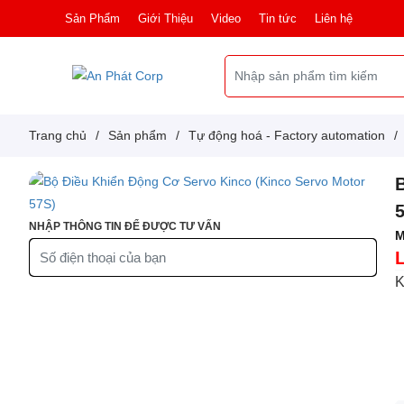
Sản Phẩm
Giới Thiệu
Video
Tin tức
Liên hệ
Trang chủ
/
Sản phẩm
/
Tự động hoá - Factory automation
/
NHẬP THÔNG TIN ĐỂ ĐƯỢC TƯ VẤN
M
K