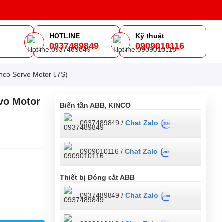
HOTLINE
Kỹ thuật
0937489849
0909010116
m
nco Servo Motor 57S)
vo Motor
Biến tần ABB, KINCO
0937489849 /
Chat Zalo
0909010116 /
Chat Zalo
Thiết bị Đóng cắt ABB
0937489849 /
Chat Zalo