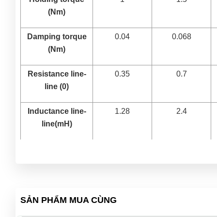
(Nm)
Damping torque
0.04
0.068
(Nm)
Resistance line-
0.35
0.7
line (0)
Inductance line-
1.28
2.4
line(mH)
Motor moment of
300
480
inertia(Kg.cm2)
Length L (mm)
90 ± 1.5
113 ±1.5
SẢN PHẨM MUA CÙNG
Maximum radial
15
15