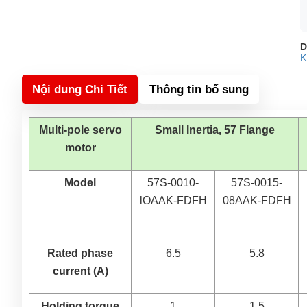
D
K
Nội dung Chi Tiết
Thông tin bổ sung
Multi-pole servo
Small Inertia, 57 Flange
motor
Model
57S-0010-
57S-0015-
lOAAK-FDFH
08AAK-FDFH
Rated phase
6.5
5.8
current (A)
Holding torque
1
1.5