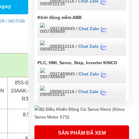
0909010116 /
Chat Zalo
ngay
Khởi động mềm ABB
ER / MOTOR
0937489849 /
Chat Zalo
0909010116 /
Chat Zalo
PLC, HMI, Servo, Step, Inverter KINCO
0937489849 /
Chat Zalo
-
85S-0050-
FN
10AAK-FLFN-
0909010116 /
Chat Zalo
R30
8.5
SẢN PHẨM ĐÃ XEM
8