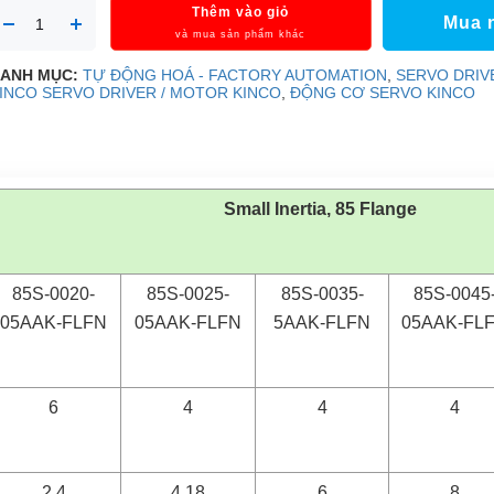
Thêm vào giỏ
Mua 
và mua sản phẩm khác
ANH MỤC:
TỰ ĐỘNG HOÁ - FACTORY AUTOMATION
,
SERVO DRIV
INCO
SERVO DRIVER / MOTOR KINCO
,
ĐỘNG CƠ SERVO KINCO
Small Inertia, 85 Flange
85S-0020-
85S-0025-
85S-0035-
85S-0045
05AAK-FLFN
05AAK-FLFN
5AAK-FLFN
05AAK-FL
6
4
4
4
2.4
4.18
6
8