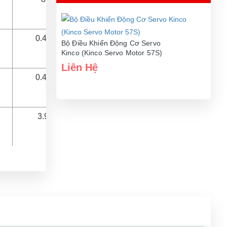
0.45
Bộ Điều Khiển Động Cơ Servo
Kinco (Kinco Servo Motor 57S)
Liên Hệ
0.43
3.9
4400
157 ± 1
60