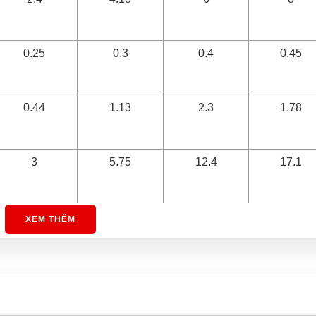
0.25
0.3
0.4
0.45
0.44
1.13
2.3
1.78
3
5.75
12.4
17.1
1400
2320
3300
4400
XEM THÊM
80 ±1
97 ± 1
127 ± 1
157 ± 1
60
60
60
60