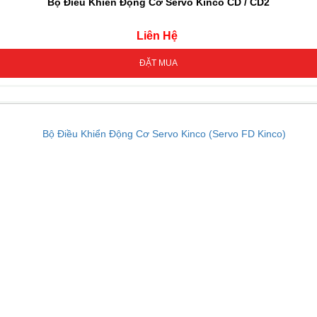
Bộ Điều Khiển Động Cơ Servo Kinco CD / CD2
Liên Hệ
ĐẶT MUA