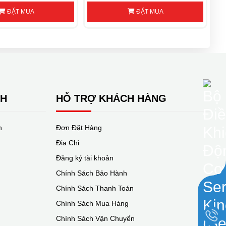
ĐẶT MUA
ĐẶT MUA
00
CD432S-AA-000 
NH
HỖ TRỢ KHÁCH HÀNG
n
Đơn Đặt Hàng
00
CD612S-AA-000 
Địa Chỉ
Đăng ký tài khoản
Chính Sách Bảo Hành
Chính Sách Thanh Toán
Chính Sách Mua Hàng
Chính Sách Vận Chuyển