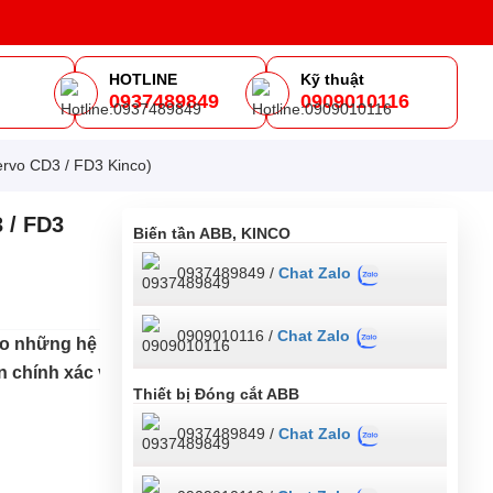
HOTLINE
Kỹ thuật
0937489849
0909010116
m
ervo CD3 / FD3 Kinco)
 / FD3
Biến tần ABB, KINCO
0937489849 /
Chat Zalo
0909010116 /
Chat Zalo
ho những hệ thống hồi tiếp
chính xác vị trí, tốc độ,
Thiết bị Đóng cắt ABB
0937489849 /
Chat Zalo