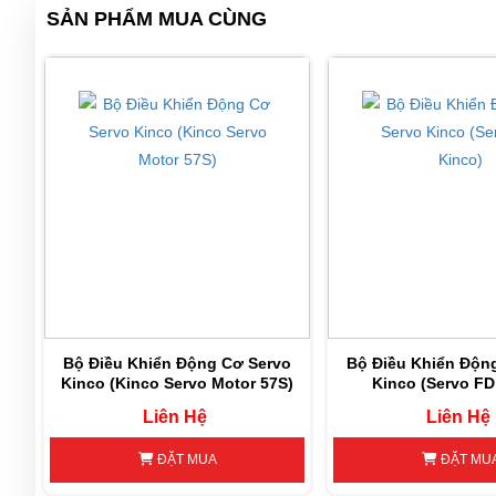
SẢN PHẨM MUA CÙNG
750W
SMC80S-0075-30MAK-3LKU
3000rpm
2.39Nm 
 SMC
200W 
SMC60S-0020-30JAK-3LKU
3000rpm 
SMC60S-0020-30JBK-3LKU
0.64Nm
SMC60S-0020-30KAK-3LKU
SMC60S-0020-30KBK-3LKU
Bộ Điều Khiển Động Cơ Servo
Bộ Điều Khiển Độn
Kinco (Kinco Servo Motor 57S)
Kinco (Servo FD
400W
SMC60S-0040-30JAK-3LKU
Liên Hệ
Liên Hệ
3000rpm
ĐẶT MUA
ĐẶT MU
SMC60S-0040-30JBK-3LKU