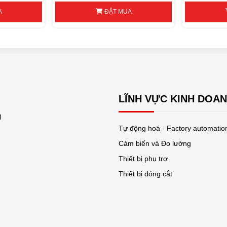
A
ĐẶT MUA
FD432S-EA-000
FD432S-CA-000
 FD432S-LA-0
FD432S-AA-000
LĨNH VỰC KINH DOA
M
Tự động hoá - Factory automatio
FD612S-EA-000
FD612S-CA-000
 FD612S-LA-0
Cảm biến và Đo lường
FD612S-AA-000
Thiết bị phụ trợ
Thiết bị đóng cắt