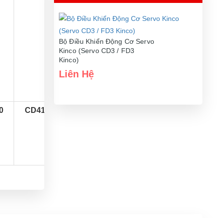
Bộ Điều Khiển Động Cơ Servo
Kinco (Servo CD3 / FD3
Kinco)
Liên Hệ
0
CD413-AA-000
0
CD423-AA-000