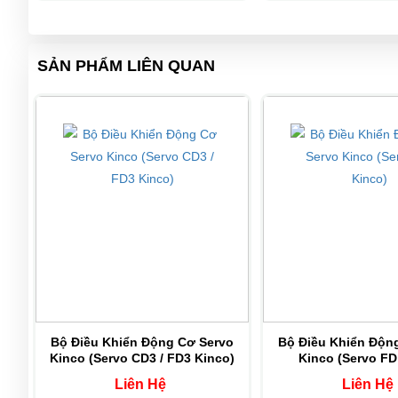
1.27Nm
SMC60S-0040-30KAK-3LKU
SẢN PHẨM LIÊN QUAN
SMC60S-0040-30KBK-3LKU
750W
SMC80S-0075-30JAK-3LKU
3000rpm
SMC80S-0075-30JBK-3LKU
2.39Nm
SMC80S-0075-30KAK-3LKU
SMC80S-0075-30KBK-3LKU
SMC130D-0100-20AAK-4LKP
1KW
Bộ Điều Khiển Động Cơ Servo
Bộ Điều Khiển Độn
2000rpm
Kinco (Servo CD3 / FD3 Kinco)
Kinco (Servo FD
SMC130D-0100-20ABK-4LKP
4.8Nm
Liên Hệ
Liên Hệ