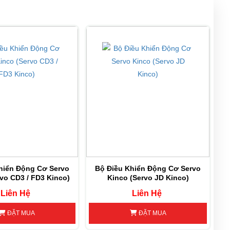
0
FD413-AA-000
hiển Động Cơ Servo
Bộ Điều Khiển Động Cơ Servo
vo CD3 / FD3 Kinco)
Kinco (Servo JD Kinco)
0
FD423-AA-000
Liên Hệ
Liên Hệ
ĐẶT MUA
ĐẶT MUA