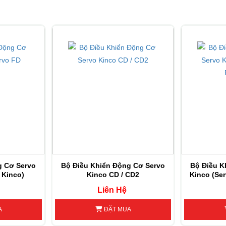
FD413-CA-000 
FD413-EA-000
FD413-LA-00
FD413-AA-000
g Cơ Servo
Bộ Điều Khiển Động Cơ Servo
Bộ Điều K
 Kinco)
Kinco CD / CD2
Kinco (Ser
FD423-EA-000
FD423-CA-000 
FD423-LA-00
Liên Hệ
FD423-AA-000
A
ĐẶT MUA