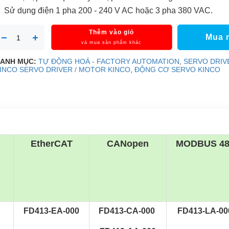
   Sử dụng điện 1 pha 200 - 240 V AC hoặc 3 pha 380 VAC.
Thêm vào giỏ
Mua 
và mua sản phẩm khác
ANH MỤC:
TỰ ĐỘNG HOÁ - FACTORY AUTOMATION
,
SERVO DRIV
INCO
SERVO DRIVER / MOTOR KINCO
,
ĐỘNG CƠ SERVO KINCO
EtherCAT
CANopen
MODBUS 48
FD413-EA-000
FD413-CA-000 
FD413-LA-00