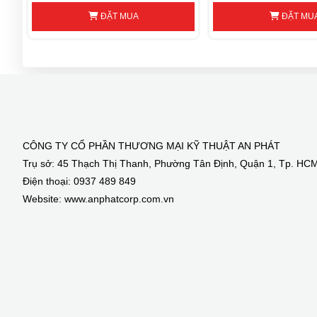
ĐẶT MUA
ĐẶT MU
1.5KW
SMC130D-0150-20AAK-4LKP
2000rpm
7.2Nm
SMC130D-0150-20ABK-4LKP
2KW
SMC130D-0200-20AAK-4LKP
2000rpm
CÔNG TY CỔ PHẦN THƯƠNG MẠI KỸ THUẬT AN PHÁT
SMC130D-0200-20ABK-4LKP
10Nm 
Trụ sở: 45 Thạch Thị Thanh, Phường Tân Định, Quận 1, Tp. HC
Điện thoại: 0937 489 849
1.5KW
SMC130D-0150-20AAK-4HKP
Website: www.anphatcorp.com.vn
2000rpm
SMC130D-0150-20ABK-4HKP
7.2Nm 
 2KW
SMC130D-0200-20AAK-4HKP
2000rpm
SMC130D-0200-20ABK-4HKP
10Nm