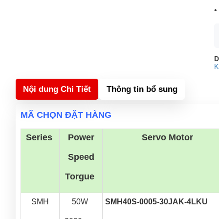
•
D
K
Nội dung Chi Tiết
Thông tin bổ sung
MÃ CHỌN ĐẶT HÀNG
Series 
Power
Servo Motor
Speed
Torgue 
SMH
50W 
SMH40S-0005-30JAK-4LKU