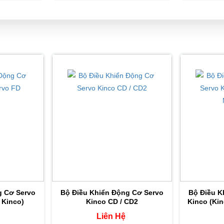
FD422S-EF-000
 FD422S-CF-000
FD422S-LF-00
FD422S-AF-000
g Cơ Servo
Bộ Điều Khiển Động Cơ Servo
Bộ Điều K
 Kinco)
Kinco CD / CD2
Kinco (Kin
Liên Hệ