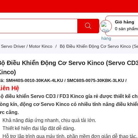
Giỏ hàng
0
sản phẩ
Servo Driver / Motor Kinco
/
Bộ Điều Khiển Động Cơ Servo Kinco (S
Bộ Điều Khiển Động Cơ Servo Kinco (Servo CD3
Kinco)
ã:
SMH40S-0010-30KAK-4LKU / SMC60S-0075-30KBK-3LKU /
Liên Hệ
ộ điều khiển Servo CD3 / FD3 Kinco gía rẻ được thiết kế c
òng kín, động cơ Servo Kinco có nhiều tính năng điều khiển 
ực căng.
   Khả năng đáp ứng nhanh, chịu quá tải lớn.
   Thiết kế hiện đại lắp đặt dễ dàng.
   Hỗ trợ lập trình qua máy tính, phần mềm đơn giản dễ thao tác.