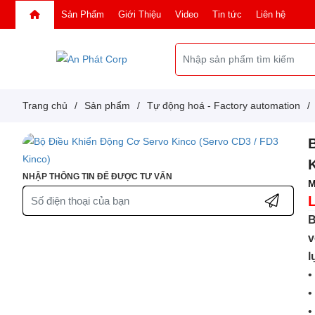
Sản Phẩm
Giới Thiệu
Video
Tin tức
Liên hệ
Trang chủ
/
Sản phẩm
/
Tự động hoá - Factory automation
/
NHẬP THÔNG TIN ĐỂ ĐƯỢC TƯ VẤN
M
B
v
l
•
•
•