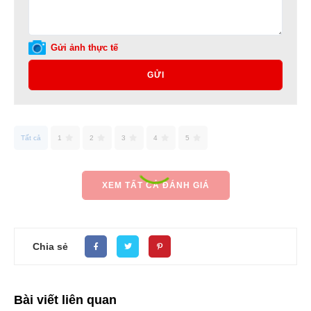
Gửi ảnh thực tế
GỬI
Tất cả
1
2
3
4
5
XEM TẤT CẢ ĐÁNH GIÁ
Chia sẻ
Bài viết liên quan