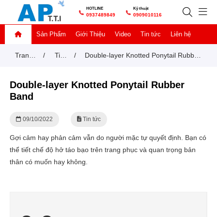
HOTLINE
Kỹ thuật
0937489849
0909010116
Sản Phẩm
Giới Thiệu
Video
Tin tức
Liên hệ
Trang
/
Tin
/
Double-layer Knotted Ponytail Rubber
chủ
tức
Band
Double-layer Knotted Ponytail Rubber
Band
09/10/2022
Tin tức
Gợi cảm hay phản cảm vẫn do người mặc tự quyết định. Bạn có
thể tiết chế độ hở táo bạo trên trang phục và quan trọng bản
thân có muốn hay không.