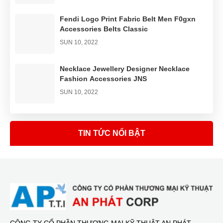
Fendi Logo Print Fabric Belt Men F0gxn
Accessories Belts Classic
SUN 10, 2022
Necklace Jewellery Designer Necklace
Fashion Accessories JNS
SUN 10, 2022
Double-layer Knotted Ponytail Rubber
Band
TIN TỨC NỔI BẬT
SUN 10, 2022
CÔNG TY CỔ PHẦN THƯƠNG MẠI KỸ THUẬT AN PHÁT