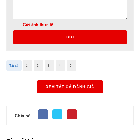
Gửi ảnh thực tế
GỬI
Tất cả
1
2
3
4
5
XEM TẤT CẢ ĐÁNH GIÁ
Chia sẻ