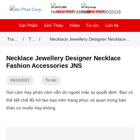
HOTLINE
Kỹ thuật
0937489849
0909010116
Sản Phẩm
Giới Thiệu
Video
Tin tức
Liên hệ
Trang
/
Tin
/
Necklace Jewellery Designer Necklace
chủ
tức
Fashion Accessories JNS
Necklace Jewellery Designer Necklace
Fashion Accessories JNS
09/10/2022
Tin tức
Gợi cảm hay phản cảm vẫn do người mặc tự quyết định. Bạn có
thể tiết chế độ hở táo bạo trên trang phục và quan trọng bản
thân có muốn hay không.