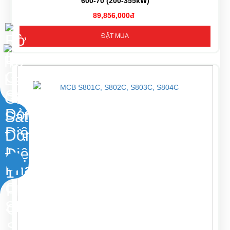
600-70 (200-355kW)
89,856,000đ
ĐẶT MUA