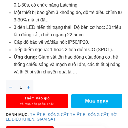
0.1-30s, có chức năng Latching.
Một thiết bị bao gồm 3 khoảng đo, độ trễ điều chỉnh từ
3-30% giá trị đặt.
3 đèn LED hiển thị trạng thái. Độ bền cơ học: 30 triệu
lần đóng cắt, chiều ngang 22.5mm.
Cấp độ bảo vệ vỏ/đầu nối: IP50/IP20.
Tiếp điểm ngõ ra: 1 hoặc 2 tiếp điểm CO (SPDT).
Ứng dụng:
Giám sát tổn hao dòng của động cơ, hệ
thống chiếu sáng và mạch sưởi ấm, các thiết bị nâng
và thiết bị vận chuyển quá tải…
Thêm vào giỏ
Mua ngay
và mua sản phẩm khác
DANH MỤC:
THIẾT BỊ ĐÓNG CẮT
THIẾT BỊ ĐÓNG CẮT
,
RỜ
LE ĐIỀU KHIỂN, GIÁM SÁT