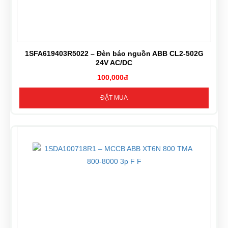
1SFA619403R5022 – Đèn báo nguồn ABB CL2-502G
24V AC/DC
100,000đ
ĐẶT MUA