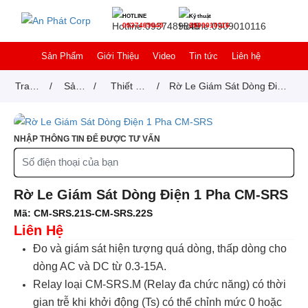
HOTLINE
Kỹ thuật
0937489849
0909010116
Sản Phẩm
Giới Thiệu
Video
Tin tức
Liên hệ
Trang
/
Sản
/
Thiết bị
/
Rờ Le Giám Sát Dòng Điện
chủ
phẩm
đóng cắt
1 Pha CM-SRS
NHẬP THÔNG TIN ĐỂ ĐƯỢC TƯ VẤN
Rờ Le Giám Sát Dòng Điện 1 Pha CM-SRS
Mã:
CM-SRS.21S-CM-SRS.22S
Liên Hệ
Đo và giám sát hiện tượng quá dòng, thấp dòng cho
dòng AC và DC từ 0.3-15A.
Relay loại CM-SRS.M (Relay đa chức năng) có thời
gian trễ khi khởi động (Ts) có thể chỉnh mức 0 hoặc