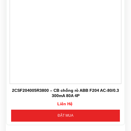
2CSF204005R3800 – CB chống rò ABB F204 AC-80/0.3
300mA 80A 4P
Liên Hệ
ĐẶT MUA