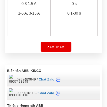
0.3-1.5 A
0 s
1-5 A, 3-15 A
0.1-30 s
XEM THÊM
Loại tài liệu
Catalogue
Rờ Le Giám Sát Dòng Điện 1 
Biến tần ABB, KINCO
0937489849 /
Chat Zalo
0909010116 /
Chat Zalo
Thiết bị Đóng cắt ABB