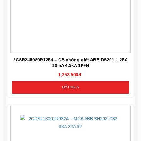
2CSR245080R1254 – CB chống giật ABB DS201 L 25A
30mA 4.5kA 1P+N
1,253,500đ
ĐẶT MUA