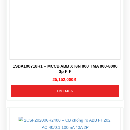
1SDA100718R1 – MCCB ABB XT6N 800 TMA 800-8000
3p F F
25,152,000đ
ĐẶT MUA