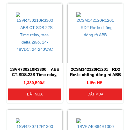
1SVR730210R3300 – ABB
2CSM142120R1201 - RD2
CT-SDS.22S Time relay,
Rơ-le chống dòng rò ABB
star-delta 2n/o, 24-48VDC,
1,380,500đ
Liên Hệ
24-240VAC
ĐẶT MUA
ĐẶT MUA