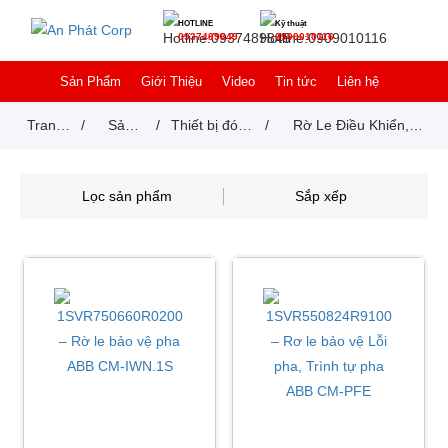
HOTLINE
Kỹ thuật
0937489849
0909010116
Sản Phẩm
Giới Thiệu
Video
Tin tức
Liên hệ
Trang
/
Sản
/
Thiết bị đóng
/
Rờ Le Điều Khiển,
chủ
phẩm
cắt
Giám Sát
Lọc sản phẩm
Sắp xếp