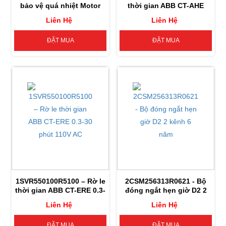
bảo vệ quá nhiệt Motor
thời gian ABB CT-AHE
ABB CM-MSS.41S
(0.3-30s)
Liên Hệ
Liên Hệ
ĐẶT MUA
ĐẶT MUA
1SVR550100R5100 – Rờ le
2CSM256313R0621 - Bộ
thời gian ABB CT-ERE 0.3-
đóng ngắt hẹn giờ D2 2
30 phút 110V AC
kênh 6 năm
Liên Hệ
Liên Hệ
ĐẶT MUA
ĐẶT MUA