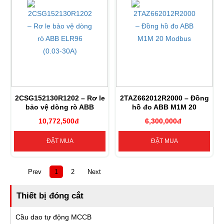
2CSG152130R1202 – Rơ le
2TAZ662012R2000 – Đồng
bảo vệ dòng rò ABB
hồ đo ABB M1M 20
ELR96 (0.03-30A)
Modbus
10,772,500đ
6,300,000đ
ĐẶT MUA
ĐẶT MUA
Prev
1
2
Next
Thiết bị đóng cắt
Cầu dao tự động MCCB