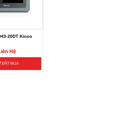
043-20DT Kinco
Liên Hệ
ĐẶT MUA