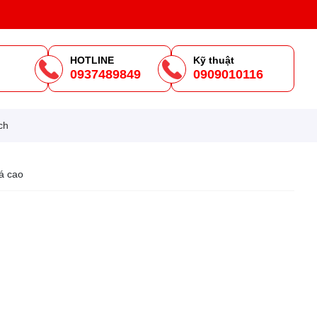
HOTLINE
Kỹ thuật
0937489849
0909010116
m
ch
á cao