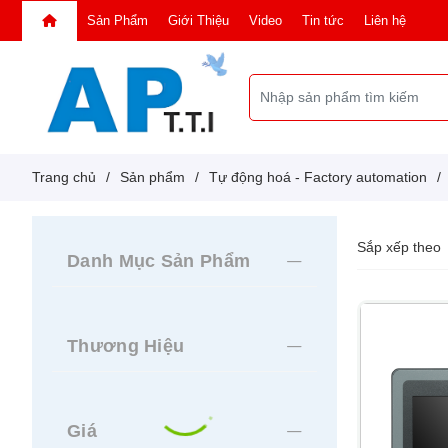
Sản Phẩm
Giới Thiệu
Video
Tin tức
Liên hệ
Trang chủ
/
Sản phẩm
/
Tự động hoá - Factory automation
/
Sắp xếp theo
Danh Mục Sản Phẩm
Thương Hiệu
Giá